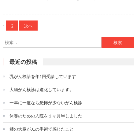
投稿ナビゲーション
1
2
次へ
検索:
最近の投稿
乳がん検診を年1回受診しています
大腸がん検診は進化しています。
一年に一度なら恐怖が少ないがん検診
休養のための入院を１ヶ月半しました
姉の大腸がんの手術で感じたこと