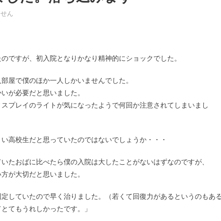
ました。落ち込みます は
ません
。
たのですが、初入院となりかなり精神的にショックでした。
人部屋で僕のほか一人しかいませんでした。
かいが必要だと思いました。
ィスプレイのライトが気になったようで何回か注意されてしまいまし
さい高校生だと思っていたのではないでしょうか・・・
ていたおばに比べたら僕の入院は大したことがないはずなのですが、
い方が大切だと思いました。
固定していたので早く治りました。（若くて回復力があるというのもあ
てとてもうれしかったです。」