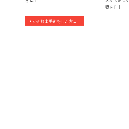
き […]
吸を […]
投稿ナビゲーション
がん摘出手術をした方がいいのか迷った