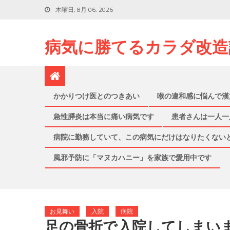
木曜日, 8月 06, 2026
病気に勝てるカラダ改造
かかりつけ医とのつきあい
喉の違和感に悩んで漢
急性膵炎は本当に痛い病気です
患者さんは一人一
病院に勤務していて、この病気にだけはなりたくない
風邪予防に「マヌカハニー」を家族で愛用中です
お見舞い
入院
病院
足の骨折で入院してしまい