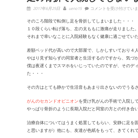
足の骨折で入院してしまい
2017年6月25日
ueno15
コメントを受け付けてい
そのころ階段で転倒し足を骨折してしまいました・・・
１０段くらい転げ落ち、左の太ももに激痛が走りました
それまで幸いなことに入院経験もなく健康に過ごせてい
差額ベッド代が高いので大部屋で、しかしすいており４
やはり見ず知らずの同室者と生活するのですから、気づ
僕は夜遅くまでスマホをいじっていたのですが、そのデ
た・・・
その方はとても静かで生活音もあまり出さないのでうる
がんのセカンドオピニオン
を受け乳がんの手術で入院し
やっぱり骨折のように長期入院だと同室の方との付き合
治療自体についてはうまく処置してもらい、安静に足を
と思いますが）他にも、友達が色紙をもって、きてくれ