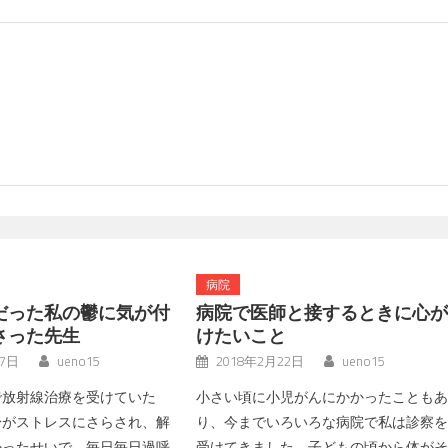
病院
だった私の鬱に気が付
病院で医師と接するときに心
さった先生
けたいこと
月7日
ueno15
2018年2月22日
ueno15
で放射線治療を受けていた
小さい頃に小児がんにかかったことも
身がストレスにさらされ、解
り、今までいろいろな病院で私は診察
かったせいで、毎日毎日過呼
受けてきました。子どもの頃から体が