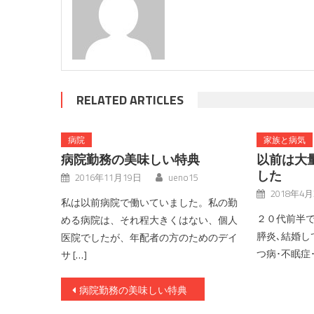
RELATED ARTICLES
病院
家族と病気
病院勤務の美味しい特典
以前は大
した
2016年11月19日
ueno15
2018年4
私は以前病院で働いていました。私の勤
２０代前半
める病院は、それ程大きくはない、個人
膵炎､結婚し
医院でしたが、年配者の方のためのデイ
つ病･不眠症･
サ […]
投稿ナビゲーション
病院勤務の美味しい特典