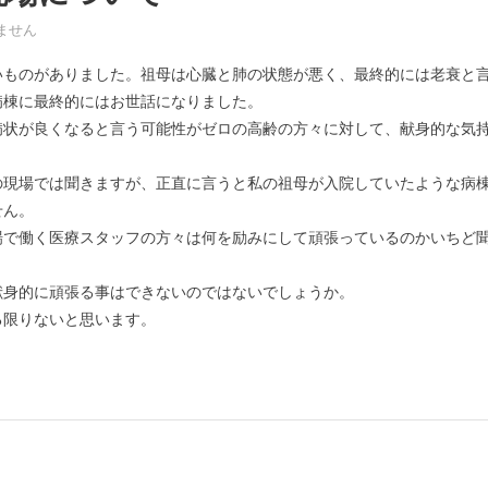
の現場について は
ません
いものがありました。祖母は心臓と肺の状態が悪く、最終的には老衰と
病棟に最終的にはお世話になりました。
病状が良くなると言う可能性がゼロの高齢の方々に対して、献身的な気
の現場では聞きますが、正直に言うと私の祖母が入院していたような病
せん。
場で働く医療スタッフの方々は何を励みにして頑張っているのかいちど
献身的に頑張る事はできないのではないでしょうか。
る限りないと思います。