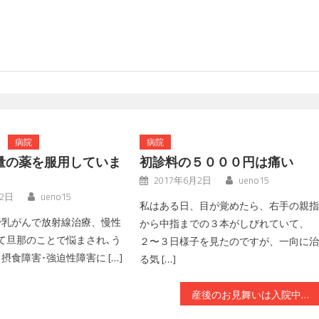
病院
病院
量の薬を服用していま
初診料の５０００円は痛い
2017年6月2日
ueno15
月2日
ueno15
私はある日、目が覚めたら、右手の親
で乳がんで放射線治療、慢性
から中指までの３本がしびれていて、
て旦那のことで悩まされ､う
２〜３日様子を見たのですが、一向に
摂食障害･強迫性障害に […]
る気 […]
産後のお見舞いは入院中は避けることがベターです