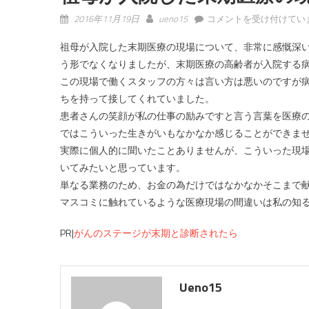
祖母が入院した末期医療
2016年11月19日
ueno15
コメントを受け付けてい
祖母が入院した末期医療の現場について、非常に感慨深
う形でなくなりましたが、末期医療の高齢者が入院する
この現場で働くスタッフの方々は言い方は悪いのですが
ちを持って接してくれていました。
患者さんの笑顔が私の仕事の励みですと言う言葉を医療
ではこういった生きがいもなかなか感じることができま
実際に個人的に聞いたことありませんが、こういった現
いてみたいと思っています。
単なる業務のため、お金の為だけではなかなかそこまで
マスコミに触れているような医療現場の間違いは私の知
PR|
がんのステージが末期と診断されたら
Ueno15